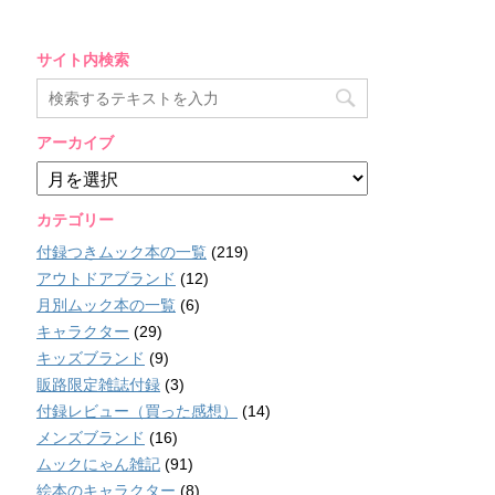
サイト内検索
アーカイブ
ア
ー
カ
カテゴリー
イ
付録つきムック本の一覧
(219)
ブ
アウトドアブランド
(12)
月別ムック本の一覧
(6)
キャラクター
(29)
キッズブランド
(9)
販路限定雑誌付録
(3)
付録レビュー（買った感想）
(14)
メンズブランド
(16)
ムックにゃん雑記
(91)
絵本のキャラクター
(8)