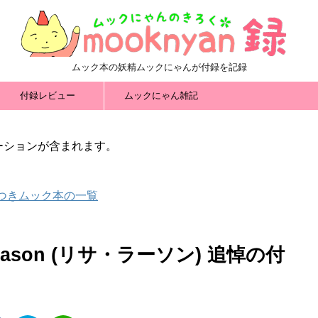
ムック本の妖精ムックにゃんが付録を記録
付録レビュー
ムックにゃん雑記
ーションが含まれます。
録つきムック本の一覧
 Lason (リサ・ラーソン) 追悼の付