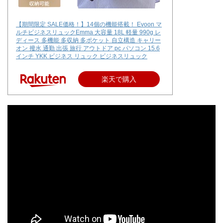
【期間限定 SALE価格！】14個の機能搭載！ Evoon マ
ルチビジネスリュックEmma 大容量 18L 軽量 990g レ
ディース 多機能 多収納 多ポケット 自立構造 キャリー
オン 撥水 通勤 出張 旅行 アウトドア pc パソコン 15.6
インチ YKK ビジネス リュック ビジネスリュック
楽天で購入