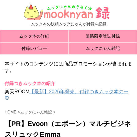
ムック本の妖精ムックにゃんが付録を記録
ムック本の詳細
販路限定雑誌付録
付録レビュー
ムックにゃん雑記
本サイトのコンテンツには商品プロモーションが含まれま
す。
付録つきムック本の紹介
楽天ROOM
【最新】2026年発売、付録つきムック本の一
覧
HOME
>
ムックにゃん雑記
>
【PR】Evoon（エボーン）マルチビジネ
スリュックEmma