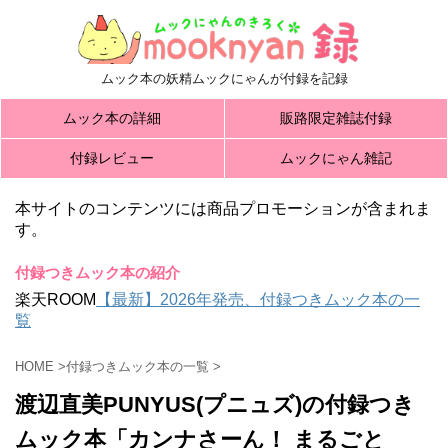
ムック本の妖精ムックにゃんが付録を記録
ムック本の詳細
販路限定雑誌付録
付録レビュー
ムックにゃん雑記
本サイトのコンテンツには商品プロモーションが含まれま
す。
付録つきムック本の紹介
楽天ROOM
【最新】2026年発売、付録つきムック本の一
覧
HOME
>
付録つきムック本の一覧
>
渡辺直美PUNYUS(プニュズ)の付録つき
ムック本「カンナさーん！ まるごと