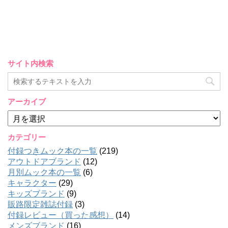
サイト内検索
アーカイブ
ア
ー
カ
カテゴリー
イ
付録つきムック本の一覧
(219)
ブ
アウトドアブランド
(12)
月別ムック本の一覧
(6)
キャラクター
(29)
キッズブランド
(9)
販路限定雑誌付録
(3)
付録レビュー（買った感想）
(14)
メンズブランド
(16)