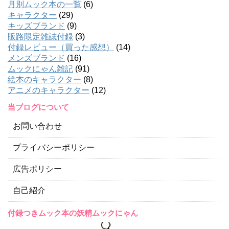
月別ムック本の一覧
(6)
キャラクター
(29)
キッズブランド
(9)
販路限定雑誌付録
(3)
付録レビュー（買った感想）
(14)
メンズブランド
(16)
ムックにゃん雑記
(91)
絵本のキャラクター
(8)
アニメのキャラクター
(12)
当ブログについて
お問い合わせ
プライバシーポリシー
広告ポリシー
自己紹介
付録つきムック本の妖精ムックにゃん