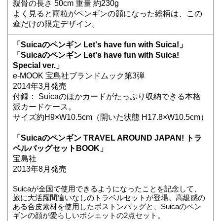
親骨の長さ 50cm 重量 約230g
よく見ると雨粒がペンギンの顔になった総柄は、この
傘だけの限定デザイン。
「Suicaのペンギン Let's have fun with Suica!」
「Suicaのペンギン Let's have fun with Suica!
Special ver.」
e-MOOK 宝島社ブランドムック第3弾
2014年3月発売
付録： Suicaのほかカードがたっぷり収納できる本格
派カードケース。
サイズ約H9×W10.5cm（開いた状態 H17.8×W10.5cm）
「Suicaのペンギン TRAVEL AROUND JAPAN! トラ
ベルバッグセットBOOK」
宝島社
2013年8月発売
Suicaが全国で使用できるようになったことを記念して、
旅に大活躍間違いなしのトラベルセットが登場。高級感の
ある合皮素材を使用したボストンバッグと、Suicaのペン
ギンの顔が愛らしいポシェットの2点セット。