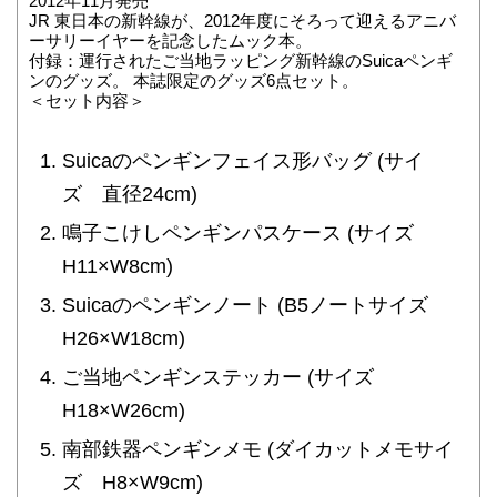
2012年11月発売
JR 東日本の新幹線が、2012年度にそろって迎えるアニバ
ーサリーイヤーを記念したムック本。
付録：運行されたご当地ラッピング新幹線のSuicaペンギ
ンのグッズ。 本誌限定のグッズ6点セット。
＜セット内容＞
Suicaのペンギンフェイス形バッグ (サイ
ズ 直径24cm)
鳴子こけしペンギンパスケース (サイズ
H11×W8cm)
Suicaのペンギンノート (B5ノートサイズ
H26×W18cm)
ご当地ペンギンステッカー (サイズ
H18×W26cm)
南部鉄器ペンギンメモ (ダイカットメモサイ
ズ H8×W9cm)