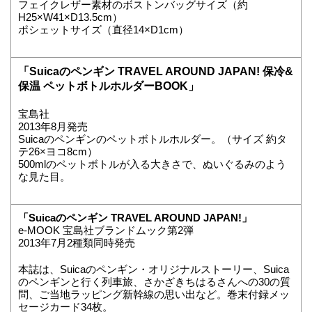
フェイクレザー素材のボストンバッグサイズ（約
H25×W41×D13.5cm）
ポシェットサイズ（直径14×D1cm）
「Suicaのペンギン TRAVEL AROUND JAPAN! 保冷&
保温 ペットボトルホルダーBOOK」
宝島社
2013年8月発売
Suicaのペンギンのペットボトルホルダー。（サイズ 約タ
テ26×ヨコ8cm）
500mlのペットボトルが入る大きさで、ぬいぐるみのよう
な見た目。
「Suicaのペンギン TRAVEL AROUND JAPAN!」
e-MOOK 宝島社ブランドムック第2弾
2013年7月2種類同時発売
本誌は、Suicaのペンギン・オリジナルストーリー、Suica
のペンギンと行く列車旅、さかざきちはるさんへの30の質
問、ご当地ラッピング新幹線の思い出など。巻末付録メッ
セージカード34枚。