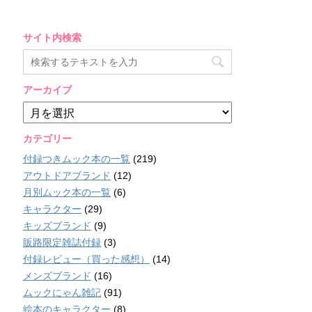
サイト内検索
アーカイブ
ア
ー
カ
カテゴリー
イ
付録つきムック本の一覧
(219)
ブ
アウトドアブランド
(12)
月別ムック本の一覧
(6)
キャラクター
(29)
キッズブランド
(9)
販路限定雑誌付録
(3)
付録レビュー（買った感想）
(14)
メンズブランド
(16)
ムックにゃん雑記
(91)
絵本のキャラクター
(8)