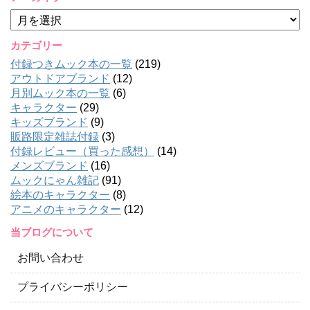
ア
ー
カ
カテゴリー
イ
付録つきムック本の一覧
(219)
ブ
アウトドアブランド
(12)
月別ムック本の一覧
(6)
キャラクター
(29)
キッズブランド
(9)
販路限定雑誌付録
(3)
付録レビュー（買った感想）
(14)
メンズブランド
(16)
ムックにゃん雑記
(91)
絵本のキャラクター
(8)
アニメのキャラクター
(12)
当ブログについて
お問い合わせ
プライバシーポリシー